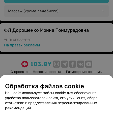
Массаж (кроме лечебного)
ФЛ Дорошенко Ирина Тоймурадовна
УНП: AE5332620
На правах рекламы
О проекте
Новости проекта
Размещение рекламы
Медицинский маркетинг
Публичный договор
Обработка файлов cookie
Пользовательское соглашение
Способы оплаты
Наш сайт использует файлы cookie для обеспечения
Вакансии
Партнеры
удобства пользователей сайта, его улучшения, сбора
Написать руководителю 103.by
статистики и предоставления персонализированных
Написать в поддержку
рекомендаций.