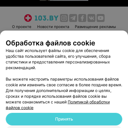
О проекте
Новости проекта
Размещение рекламы
Медицинский маркетинг
Публичный договор
Обработка файлов cookie
Пользовательское соглашение
Способы оплаты
Наш сайт использует файлы cookie для обеспечения
Вакансии
Партнеры
удобства пользователей сайта, его улучшения, сбора
Написать руководителю 103.by
статистики и предоставления персонализированных
Написать в поддержку
рекомендаций.
Персональные настройки cookie
Вы можете настроить параметры использования файлов
Обработка персональных данных
cookie или изменить свое согласие в более позднее время.
Для получения дополнительной информации о целях,
сроках и порядке использования файлов cookie вы
можете ознакомиться с нашей
Политикой обработки
файлов cookie
Принять
© 2026 ООО «Артокс Лаб», УНП 191700409
| 220012, Республика Беларусь,